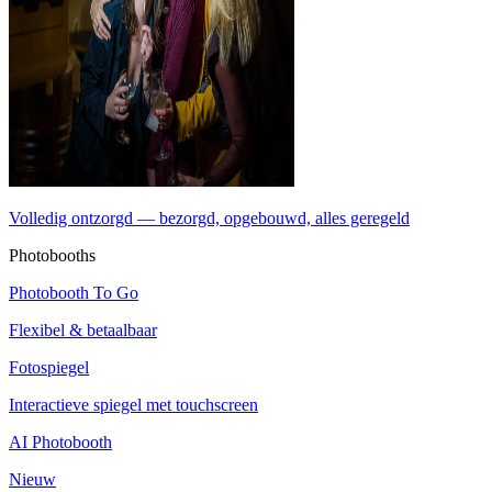
Volledig ontzorgd — bezorgd, opgebouwd, alles geregeld
Photobooths
Photobooth To Go
Flexibel & betaalbaar
Fotospiegel
Interactieve spiegel met touchscreen
AI Photobooth
Nieuw